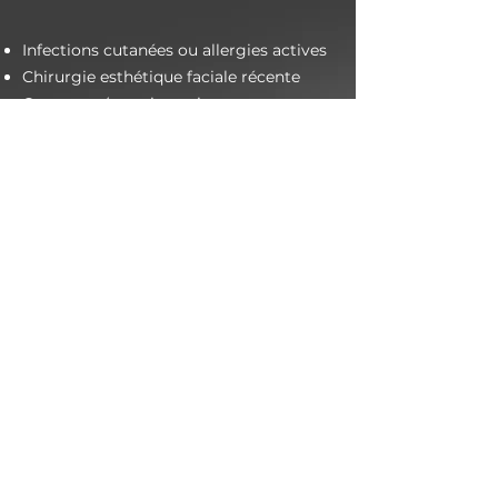
Infections cutanées ou allergies actives
Chirurgie esthétique faciale récente
Grossesse (certains points
d'acupuncture peuvent être contre-
indiqués)
Troubles dermatologiques graves
Maladies auto-immunes affectant la
peau
Bien que ces soins soient bénéfiques pour de
nombreuses personnes, ils ne conviennent
pas à tous. Si vous avez des problèmes de
santé spécifiques, des doutes ou des
conditions médicales particulières, il est
toujours préférable de consulter un
professionnel de santé avant de recevoir un
soin.