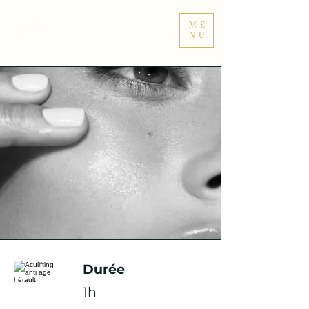
Bliss Mind Body
ME
NU
Durée
1h